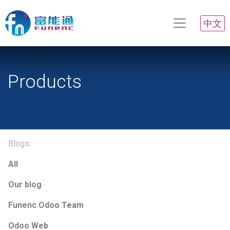
中文
Products
Blogs:
All
Our blog
Funenc Odoo Team
Odoo Web